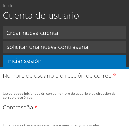
Usted está aquí
Pasar al
Inicio
contenido
Cuenta de usuario
principal
Solapas principales
Crear nueva cuenta
Solicitar una nueva contraseña
Iniciar sesión
(solapa activa)
Nombre de usuario o dirección de correo
*
Usted puede iniciar sesión con su nombre de usuario o su dirección de
correo electrónico.
Contraseña
*
El campo contraseña es sensible a mayúsculas y minúsculas.