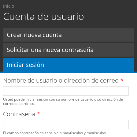
Usted está aquí
Pasar al
Inicio
contenido
Cuenta de usuario
principal
Solapas principales
Crear nueva cuenta
Solicitar una nueva contraseña
Iniciar sesión
(solapa activa)
Nombre de usuario o dirección de correo
*
Usted puede iniciar sesión con su nombre de usuario o su dirección de
correo electrónico.
Contraseña
*
El campo contraseña es sensible a mayúsculas y minúsculas.