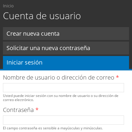
Usted está aquí
Pasar al
Inicio
contenido
Cuenta de usuario
principal
Solapas principales
Crear nueva cuenta
Solicitar una nueva contraseña
Iniciar sesión
(solapa activa)
Nombre de usuario o dirección de correo
*
Usted puede iniciar sesión con su nombre de usuario o su dirección de
correo electrónico.
Contraseña
*
El campo contraseña es sensible a mayúsculas y minúsculas.