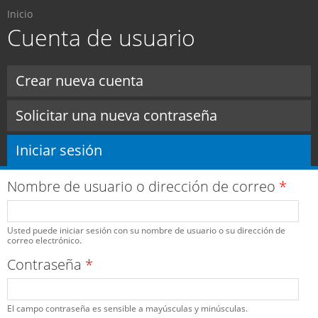
Usted está aquí
Pasar al
Inicio
contenido
Cuenta de usuario
principal
Solapas principales
Crear nueva cuenta
Solicitar una nueva contraseña
Iniciar sesión
(solapa activa)
Nombre de usuario o dirección de correo
*
Usted puede iniciar sesión con su nombre de usuario o su dirección de
correo electrónico.
Contraseña
*
El campo contraseña es sensible a mayúsculas y minúsculas.