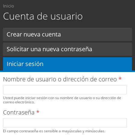
Usted está aquí
Pasar al
Inicio
contenido
Cuenta de usuario
principal
Solapas principales
Crear nueva cuenta
Solicitar una nueva contraseña
Iniciar sesión
(solapa activa)
Nombre de usuario o dirección de correo
*
Usted puede iniciar sesión con su nombre de usuario o su dirección de
correo electrónico.
Contraseña
*
El campo contraseña es sensible a mayúsculas y minúsculas.