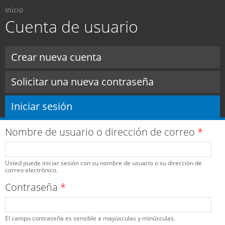
Usted está aquí
Pasar al
Inicio
contenido
Cuenta de usuario
principal
Solapas principales
Crear nueva cuenta
Solicitar una nueva contraseña
Iniciar sesión
(solapa activa)
Nombre de usuario o dirección de correo
*
Usted puede iniciar sesión con su nombre de usuario o su dirección de
correo electrónico.
Contraseña
*
El campo contraseña es sensible a mayúsculas y minúsculas.