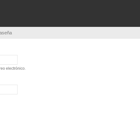
Pasar al
contenido
principal
raseña
eo electrónico.