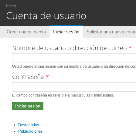
Usted está aquí
Inicio
Cuenta de usuario
Solapas principales
Crear nueva cuenta
Iniciar sesión
(solapa activa)
Solicitar una nueva cont
Nombre de usuario o dirección de correo
*
Usted puede iniciar sesión con su nombre de usuario o su dirección de corr
Contraseña
*
El campo contraseña es sensible a mayúsculas y minúsculas.
Destacados
Publicaciones