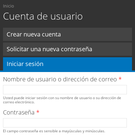
Usted está aquí
Pasar al
Inicio
contenido
Cuenta de usuario
principal
Solapas principales
Crear nueva cuenta
Solicitar una nueva contraseña
Iniciar sesión
(solapa activa)
Nombre de usuario o dirección de correo
*
Usted puede iniciar sesión con su nombre de usuario o su dirección de
correo electrónico.
Contraseña
*
El campo contraseña es sensible a mayúsculas y minúsculas.