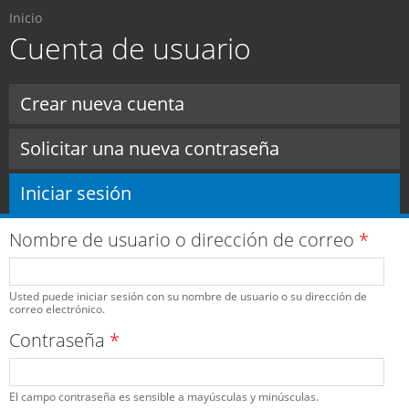
Usted está aquí
Pasar al
Inicio
contenido
Cuenta de usuario
principal
Solapas principales
Crear nueva cuenta
Solicitar una nueva contraseña
Iniciar sesión
(solapa activa)
Nombre de usuario o dirección de correo
*
Usted puede iniciar sesión con su nombre de usuario o su dirección de
correo electrónico.
Contraseña
*
El campo contraseña es sensible a mayúsculas y minúsculas.