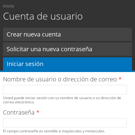
Usted está aquí
Pasar al
Inicio
contenido
Cuenta de usuario
principal
Solapas principales
Crear nueva cuenta
Solicitar una nueva contraseña
Iniciar sesión
(solapa activa)
Nombre de usuario o dirección de correo
*
Usted puede iniciar sesión con su nombre de usuario o su dirección de
correo electrónico.
Contraseña
*
El campo contraseña es sensible a mayúsculas y minúsculas.