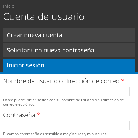
Usted está aquí
Pasar al
Inicio
contenido
Cuenta de usuario
principal
Solapas principales
Crear nueva cuenta
Solicitar una nueva contraseña
Iniciar sesión
(solapa activa)
Nombre de usuario o dirección de correo
*
Usted puede iniciar sesión con su nombre de usuario o su dirección de
correo electrónico.
Contraseña
*
El campo contraseña es sensible a mayúsculas y minúsculas.