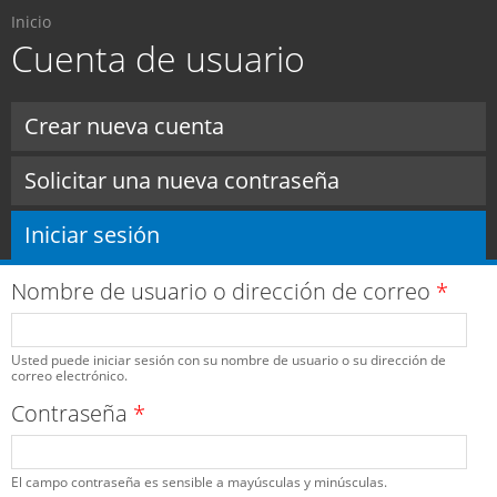
Usted está aquí
Pasar al
Inicio
contenido
Cuenta de usuario
principal
Solapas principales
Crear nueva cuenta
Solicitar una nueva contraseña
Iniciar sesión
(solapa activa)
Nombre de usuario o dirección de correo
*
Usted puede iniciar sesión con su nombre de usuario o su dirección de
correo electrónico.
Contraseña
*
El campo contraseña es sensible a mayúsculas y minúsculas.