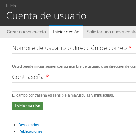
Usted está aquí
Inicio
Cuenta de usuario
Solapas principales
Crear nueva cuenta
Iniciar sesión
(solapa activa)
Solicitar una nueva cont
Nombre de usuario o dirección de correo
*
Usted puede iniciar sesión con su nombre de usuario o su dirección de corr
Contraseña
*
El campo contraseña es sensible a mayúsculas y minúsculas.
Destacados
Publicaciones