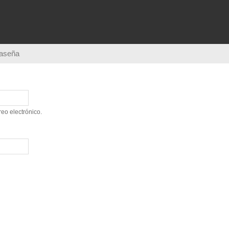
Pasar al
contenido
principal
raseña
eo electrónico.