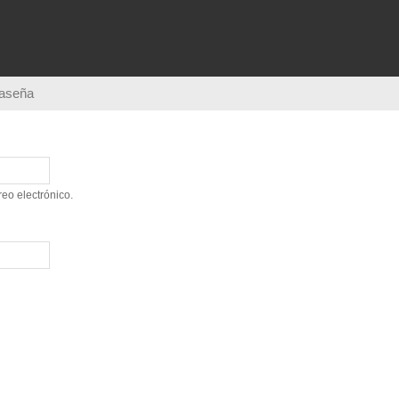
Pasar al
contenido
principal
raseña
eo electrónico.