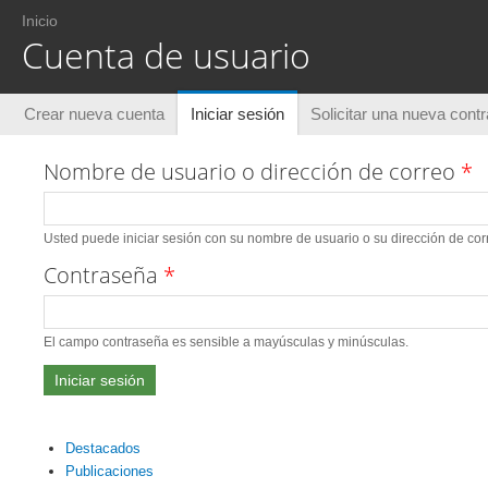
Usted está aquí
Inicio
Cuenta de usuario
Solapas principales
Crear nueva cuenta
Iniciar sesión
(solapa activa)
Solicitar una nueva cont
Nombre de usuario o dirección de correo
*
Usted puede iniciar sesión con su nombre de usuario o su dirección de corr
Contraseña
*
El campo contraseña es sensible a mayúsculas y minúsculas.
Destacados
Publicaciones